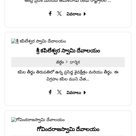
ఆంధ్ర ప్రదేశ్ మరియు తమిళనాడు రెండు రాష్ట్రాలలో…
వివరాలు
శ్రీ కపిలేశ్వర స్వామి దేవాలయం
వర్గం
ధార్మిక
కపిల తీర్థం తిరుపతిలో ఉన్న ప్రసిద్ధ శైవక్షేత్రం మరియు తీర్థం. ఈ
విగ్రహం కపిల ముని చేత…
వివరాలు
గోవిందరాజస్వామి దేవాలయం