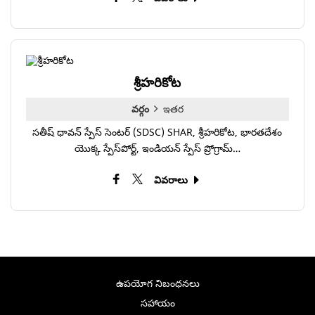
శ్రీహరికోట
వర్గం
ఇతర
సతీష్ ధావన్ స్పేస్ సెంటర్ (SDSC) SHAR, శ్రీహరికోట, భారతదేశం
యొక్క స్పేస్‌పోర్ట్, ఇండియన్ స్పేస్ ప్రోగ్రామ్…
వివరాలు
ఉపయోగ నిబంధనలు
సహాయం