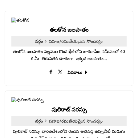
తలకోన జలపాతం
వర్గం
సహజ/రమణీయమైన సౌందర్యం
తలకోన జలపాతం నల్లమల కొండ శ్రేణిలోని బాకరాపేట సమీపంలో 40
కి.మీ. తిరుపతికి దూరంగా. ఇక్కడ జలపాతం…
వివరాలు
పులికాట్ సరస్సు
వర్గం
సహజ/రమణీయమైన సౌందర్యం
పులికాట్ సరస్సు భారతదేశంలోని రెండవ అతిపెద్ద ఉప్పునీటి మడుగు