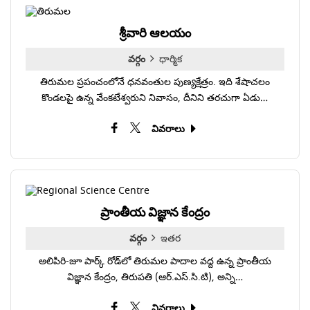
శ్రీవారి ఆలయం
వర్గం
ధార్మిక
తిరుమల ప్రపంచంలోనే ధనవంతుల పుణ్యక్షేత్రం. ఇది శేషాచలం
కొండలపై ఉన్న వేంకటేశ్వరుని నివాసం, దీనిని తరచుగా ఏడు…
వివరాలు
ప్రాంతీయ విజ్ఞాన కేంద్రం
వర్గం
ఇతర
అలిపిరి-జూ పార్క్ రోడ్‌లో తిరుమల పాదాల వద్ద ఉన్న ప్రాంతీయ
విజ్ఞాన కేంద్రం, తిరుపతి (ఆర్.ఎస్.సి.టి), అన్ని…
వివరాలు