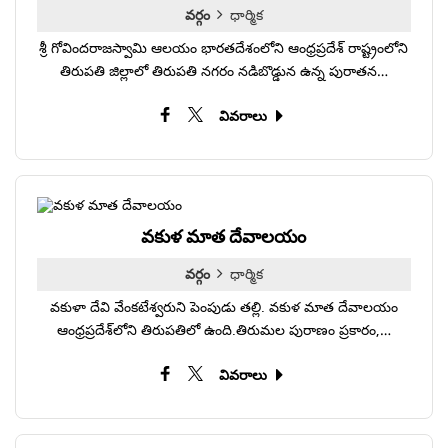
వర్గం
ధార్మిక
శ్రీ గోవిందరాజస్వామి ఆలయం భారతదేశంలోని ఆంధ్రప్రదేశ్ రాష్ట్రంలోని
తిరుపతి జిల్లాలో తిరుపతి నగరం నడిబొడ్డున ఉన్న పురాతన…
వివరాలు
వకుళ మాత దేవాలయం
వర్గం
ధార్మిక
వకుళా దేవి వేంకటేశ్వరుని పెంపుడు తల్లి. వకుళ మాత దేవాలయం
ఆంధ్రప్రదేశ్‌లోని తిరుపతిలో ఉంది.తిరుమల పురాణం ప్రకారం,…
వివరాలు