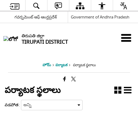
గవర్నమెంట్ ఆఫ్ ఆంధ్రప్రదేశ్
Government of Andhra Pradesh
తిరుపతి జిల్లా
TIRUPATI DISTRICT
హోమ్
పర్యాటక
పర్యాటక స్థలాలు
పర్యాటక స్థలాలు
వడపోత: