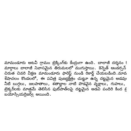
మామండూరు అటవీ గ్రామం ట్రెక్కింగ్‌కు కేంద్రంగా ఉంది. బాలాజీ దర్శనం కోసం స్వరకర్త అన్నమాచార్య ఈ మార్గంలో నడిచినట్లు చరిత్ర సూచిస్తుంది. మామండూరు నుండి ట్రెక్ 

మార్గాలు బాలాజీ నివాసమైన తిరుమలలో ముగుస్తాయి. కెన్నెత్ ఆండర్సన్ ఒక
చిరుత చివరి వీక్షణ మామండూరు ఫారెస్ట్ నుండి రికార్డ్ చేయబడింది.మామండ
శేషాచలం కొండలలో, ఈ పవిత్ర పుణ్యక్షేత్రం చుట్టూ ఉన్న దట్టమైన అడవులల
నీటి బుగ్గలు, జలపాతాలు, శతాబ్దాల నాటి పొడవైన వృక్షాలు, గుహలు, చరిత్రపూర్వ రాక్ పెయింటింగ్‌లు బీట్ ట్రాక్‌లో ఉన్నాయి మర
ట్రెక్కర్‌లకు మాత్రమే తెలిసిన ఫుట్‌పాత్‌లపై దట్టమైన అడవి పందిరి కింద ట్రెక్కింగ్ చేయడం ద్వారా మాత్రమే చేరుకోవచ్చు. ఆ విధంగా, శేషాచలం ఆంధ్రప్రదేశ్ రాష్ట్రంలో మొదటి

బయోస్పియర్రిజర్వ్ అయింది.