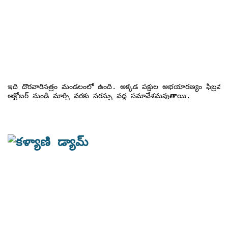
ఇది దొరవారిసత్రం మండలంలో ఉంది. అక్కడ పక్షుల అభయారణ్యం ఫిబ్రవరి
అక్టోబర్ నుండి మార్చి వరకు సరస్సు వద్ద సమావేశమవుతాయి.
                                 