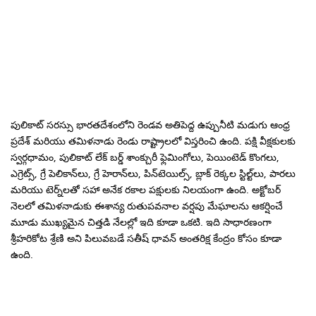
పులికాట్ సరస్సు భారతదేశంలోని రెండవ అతిపెద్ద ఉప్పునీటి మడుగు ఆంధ్ర
ప్రదేశ్ మరియు తమిళనాడు రెండు రాష్ట్రాలలో విస్తరించి ఉంది. పక్షి వీక్షకులకు
స్వర్గధామం, పులికాట్ లేక్ బర్డ్ శాంక్చురీ ఫ్లెమింగోలు, పెయింటెడ్ కొంగలు,
ఎగ్రెట్స్, గ్రే పెలికాన్‌లు, గ్రే హెరాన్‌లు, పిన్‌టెయిల్స్, బ్లాక్ రెక్కల స్టిల్ట్‌లు, పారలు
మరియు టెర్న్‌లతో సహా అనేక రకాల పక్షులకు నిలయంగా ఉంది. అక్టోబర్
నెలలో తమిళనాడుకు ఈశాన్య రుతుపవనాల వర్షపు మేఘాలను ఆకర్షించే
మూడు ముఖ్యమైన చిత్తడి నేలల్లో ఇది కూడా ఒకటి. ఇది సాధారణంగా
శ్రీహరికోట శ్రేణి అని పిలువబడే సతీష్ ధావన్ అంతరిక్ష కేంద్రం కోసం కూడా
ఉంది.