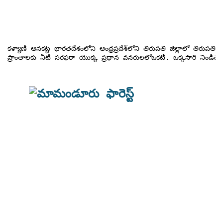
కళ్యాణి ఆనకట్ట భారతదేశంలోని ఆంధ్రప్రదేశ్‌లోని తిరుపతి జిల్లాలో తిరుపతి నగరం వద్ద స్వర్ణముఖి నదిపై నిర్మించినగ్రావిటీ డ్యామ్.ఈ ఆనకట్ట తిరుపతి నగరానికి మరియు దాని పరివాహక

ప్రాంతాలకు నీటి సరఫరా యొక్క ప్రధాన వనరులలోఒకటి. ఒక్కసారి నిండితే 
                              మా