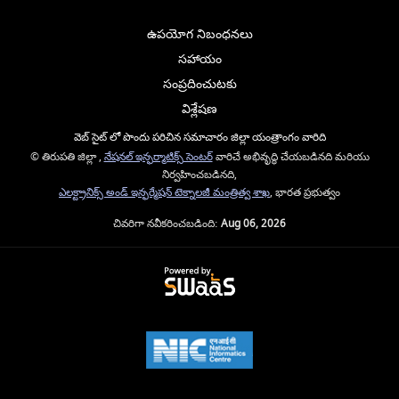
ఉపయోగ నిబంధనలు
సహాయం
సంప్రదించుటకు
విశ్లేషణ
వెబ్ సైట్ లో పొందు పరిచిన సమాచారం జిల్లా యంత్రాంగం వారిది
© తిరుపతి జిల్లా ,
నేషనల్ ఇన్ఫర్మాటిక్స్ సెంటర్
వారిచే అభివృద్ధి చేయబడినది మరియు
నిర్వహించబడినది,
ఎలక్ట్రానిక్స్ అండ్ ఇన్ఫర్మేషన్ టెక్నాలజీ మంత్రిత్వ శాఖ
, భారత ప్రభుత్వం
చివరిగా నవీకరించబడింది:
Aug 06, 2026