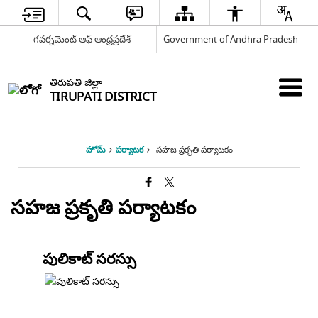
గవర్నమెంట్ ఆఫ్ ఆంధ్రప్రదేశ్
Government of Andhra Pradesh
తిరుపతి జిల్లా
TIRUPATI DISTRICT
హోమ్
పర్యాటక
సహజ ప్రకృతి పర్యాటకం
సహజ ప్రకృతి పర్యాటకం
పులికాట్ సరస్సు