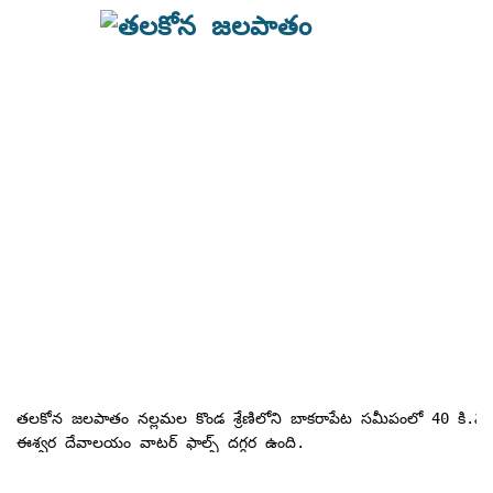
తలకోన జలపాతం నల్లమల కొండ శ్రేణిలోని బాకరాపేట సమీపంలో 40 కి.మీ. 
ఈశ్వర దేవాలయం వాటర్ ఫాల్స్ దగ్గర ఉంది. 